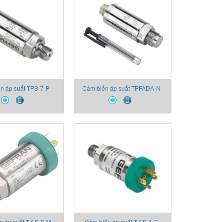
n áp suất TPS-7-P-
Cảm biến áp suất TPFADA-N-
130X000X00 Thiết bị
M-Z-B25D-H-V 2130X000X00
Gefran
Thiết bị Gefran
n áp suất TK-E-3-M-
Cảm biến áp suất TK-E-1-E-