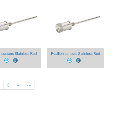
n sensors Stainless Rod
Position sensors Stainless Rod
Flange Can Open Digital
Threat Flange Can Open Digital
Output- IK4-P
Output- IK4-C
3
»
»»