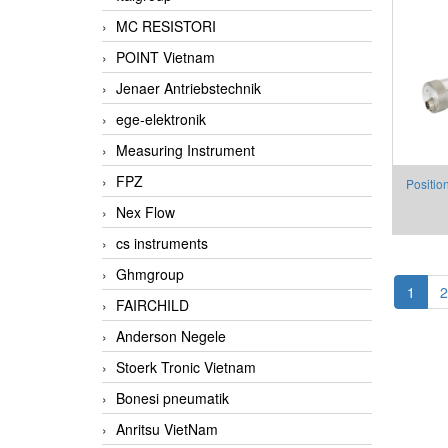
MC RESISTORI
POINT Vietnam
Jenaer Antriebstechnik
ege-elektronik
Measuring Instrument
FPZ
Positio
Nex Flow
Threat 
cs instruments
Ghmgroup
1
2
FAIRCHILD
Anderson Negele
Stoerk Tronic Vietnam
Bonesi pneumatik
Anritsu VietNam