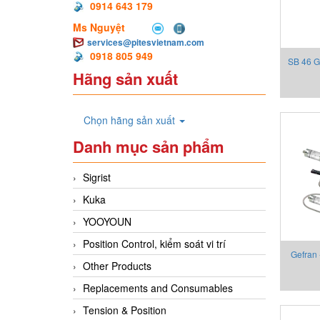
0914 643 179
Ms Nguyệt
services@pitesvietnam.com
0918 805 949
SB 46 G
Hãng sản xuất
Chọn hãng sản xuất
Danh mục sản phẩm
Sigrist
Kuka
YOOYOUN
Position Control, kiểm soát vi trí
Gefran
Other Products
2130X00
Replacements and Consumables
Tension & Position