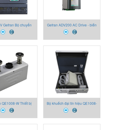
V Gefran Bộ chuyển
Gefran ADV200 AC Drive - biến
ỹ thuật số Gefran
tần hãng Gefran
 QE1008-W Thiết bị
Bộ khuếch đại tín hiệu QE1008-
Gefran
DU-4D Thiết bị Gefran