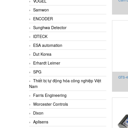
VOGEL
P15D-M
Samwon
ENCODER
Sunghwa Detector
IDTECK
ESA automation
Dut Korea
Erhardt Leimer
SPG
GTS-4
Thiết bị tự động hóa công nghiệp Việt
State R
Nam
bị Gefr
Farris Engineering
Worcester Controls
Dixon
Aplisens