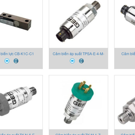
biến lực CB-K1C-C1
Cảm biến áp suất TPSA-E-4-M-
Cảm biế
00X00 Thiết bị Gefran
B01C-T-V 2130X000X00 Thiết
B01M-T 2
bị Gefran
iến áp suất TK-N-6-E-
Cảm biến áp suất TK-M-1-Z-
Cảm biế