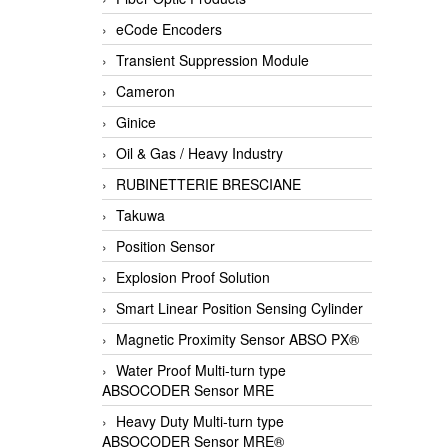
eCode Encoders
Transient Suppression Module
Cameron
Ginice
Oil & Gas / Heavy Industry
RUBINETTERIE BRESCIANE
Takuwa
Position Sensor
Explosion Proof Solution
Smart Linear Position Sensing Cylinder
Magnetic Proximity Sensor ABSO PX®
Water Proof Multi-turn type
ABSOCODER Sensor MRE
Heavy Duty Multi-turn type
ABSOCODER Sensor MRE®