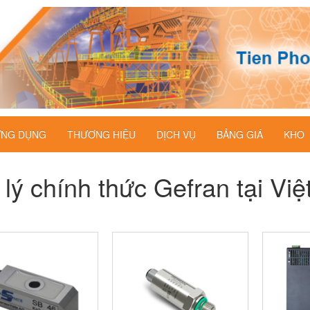
NG DỤNG
THƯƠNG HIỆU
DỊCH VỤ
BẢNG GIÁ
KHO
 lý chính thức Gefran tại Vi