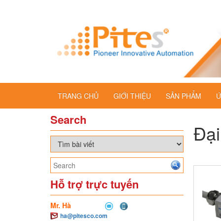
TRANG CHỦ
GIỚI THIỆU
SẢN PHẨM
Ứ
Search
Đại
Hỗ trợ trực tuyến
Mr. Hà
ha@pitesco.com