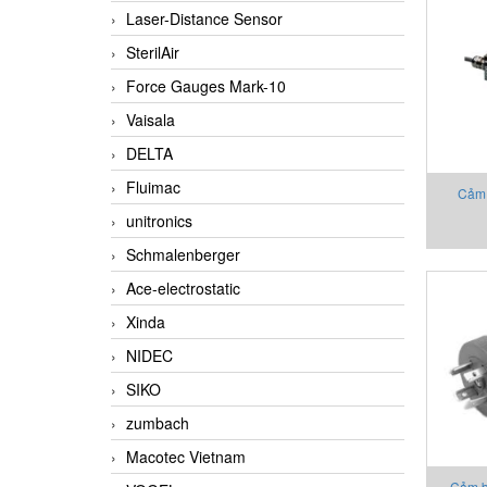
Laser-Distance Sensor
SterilAir
Force Gauges Mark-10
Vaisala
DELTA
Fluimac
Cảm 
unitronics
2130X0
Schmalenberger
Ace-electrostatic
Xinda
NIDEC
SIKO
zumbach
Macotec Vietnam
Cảm b