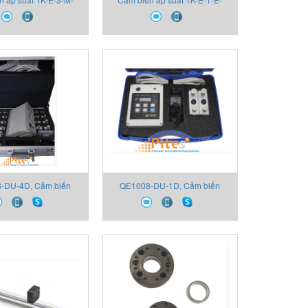
 2130X000X00 Thiết
B16D-M-V 2130X000A00 Thiết
bị Gefran
bị Gefran
-DU-4D, Cảm biến
QE1008-DU-1D, Cảm biến
-DU-4D, Thiết bị
QE1008-DU-1D, Thiết bị
ại lý Thiết bị Gefran
Gefran, Đại lý Thiết bị Gefran