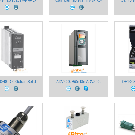
-V 2130X000X00 Thiết
B06U-M-V 2130X000X00 Thiết
B16U-M-V
bị Gefran
bị Gefran
0/48-D-0 Gefran Solid
ADV200, Biến tần ADV200,
QE1008
elays, GTS Series Thiết
Thiết bị Gefran, Đại lý Thiết bị
QE1008
an,Đại lý Thiết bị Gefran
Gefran
Gefran, Đ