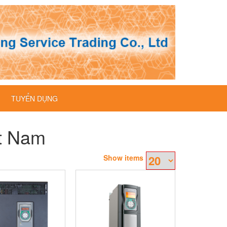
TUYỂN DỤNG
ệt Nam
Show items