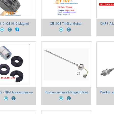
10, QE1010 Magnet
QE1008 Thiết bị Gefran
ONP1-A Lo
strain sensor, Thiết bị
Ana
, Đại lý Thiết bị Gefran
K2 - RK4 Accessories on
Position sensors Flanged Head
Position 
request
Mobile Hydraulic Analogue
Flang
Outputs RK5
Dimensio