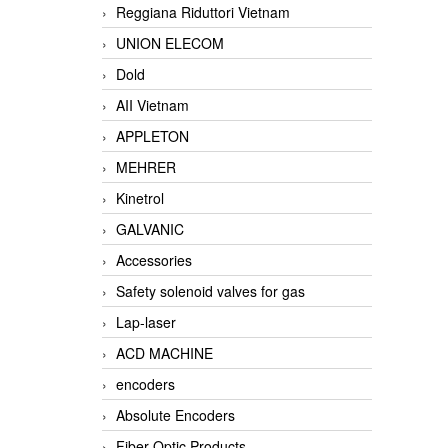
Reggiana Riduttori Vietnam
UNION ELECOM
Dold
AII Vietnam
APPLETON
MEHRER
Kinetrol
GALVANIC
Accessories
Safety solenoid valves for gas
Lap-laser
ACD MACHINE
encoders
Absolute Encoders
Fiber Optic Products