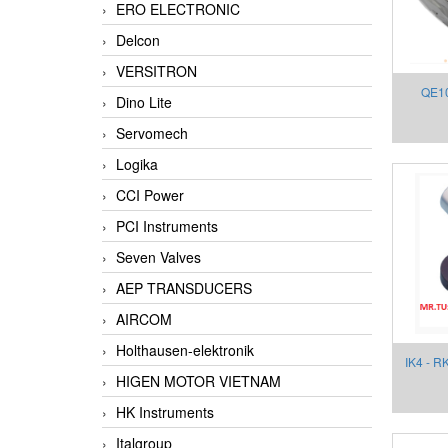
ERO ELECTRONIC
Delcon
VERSITRON
QE10
Dino Lite
mount 
Servomech
Gefran
Logika
CCI Power
PCI Instruments
Seven Valves
AEP TRANSDUCERS
AIRCOM
Holthausen-elektronik
IK4 - R
HIGEN MOTOR VIETNAM
HK Instruments
Italgroup