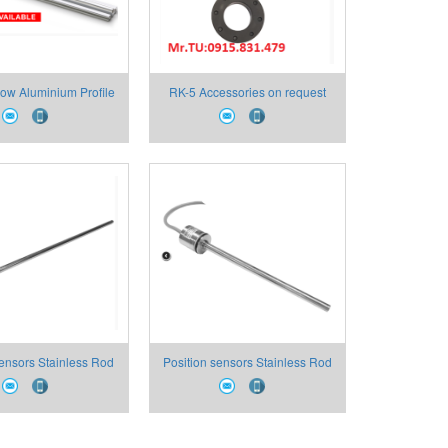
w Aluminium Profile
RK-5 Accessories on request
logue Outputs
sensors Stainless Rod
Position sensors Stainless Rod
ed Head Compact
Flanged Head Compact
n Analogue Outputs
Dimension Analogue Outputs
RK4
RK2