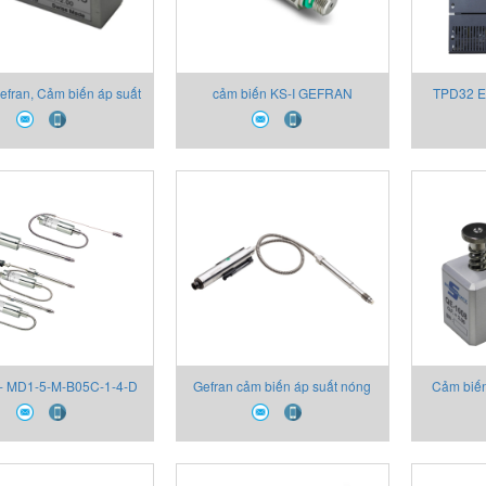
efran, Cảm biến áp suất
cảm biến KS-I GEFRAN
TPD32 E
Gefran
đổi k
 - MD1-5-M-B05C-1-4-D
Gefran cảm biến áp suất nóng
Cảm biến
4X00 cảm biến áp suất
chảy - Melt sensor Gefran
Gefran