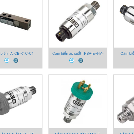
biến lực CB-K1C-C1
Cảm biến áp suất TPSA-E-4-M-
Cảm biế
00X00 Thiết bị Gefran
B01C-T-V 2130X000X00 Thiết
B01M-T 2
bị Gefran
iến áp suất TK-N-6-E-
Cảm biến áp suất TK-M-1-Z-
Cảm biế