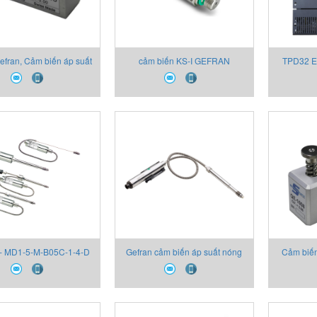
efran, Cảm biến áp suất
cảm biến KS-I GEFRAN
TPD32 E
Gefran
đổi k
 - MD1-5-M-B05C-1-4-D
Gefran cảm biến áp suất nóng
Cảm biến
4X00 cảm biến áp suất
chảy - Melt sensor Gefran
Gefran