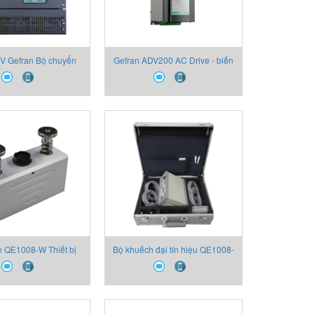
V Gefran Bộ chuyển
Gefran ADV200 AC Drive - biến
ỹ thuật số Gefran
tần hãng Gefran
 QE1008-W Thiết bị
Bộ khuếch đại tín hiệu QE1008-
Gefran
DU-4D Thiết bị Gefran