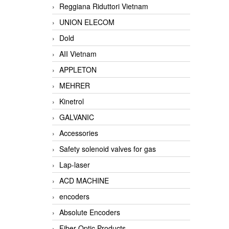
Reggiana Riduttori Vietnam
UNION ELECOM
Dold
AII Vietnam
APPLETON
MEHRER
Kinetrol
GALVANIC
Accessories
Safety solenoid valves for gas
Lap-laser
ACD MACHINE
encoders
Absolute Encoders
Fiber Optic Products