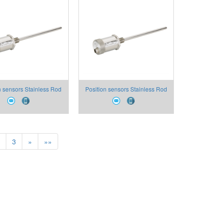
n sensors Stainless Rod
Position sensors Stainless Rod
Flange Can Open Digital
Threat Flange Can Open Digital
Output- IK4-P
Output- IK4-C
3
»
»»