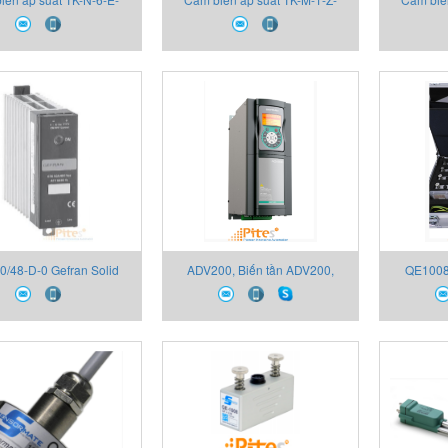
-V 2130X000X00 Thiết
B06U-M-V 2130X000X00 Thiết
B16U-M-V
bị Gefran
bị Gefran
0/48-D-0 Gefran Solid
ADV200, Biến tần ADV200,
QE1008
elays, GTS Series Thiết
Thiết bị Gefran, Đại lý Thiết bị
QE1008
an,Đại lý Thiết bị Gefran
Gefran
Gefran, Đ