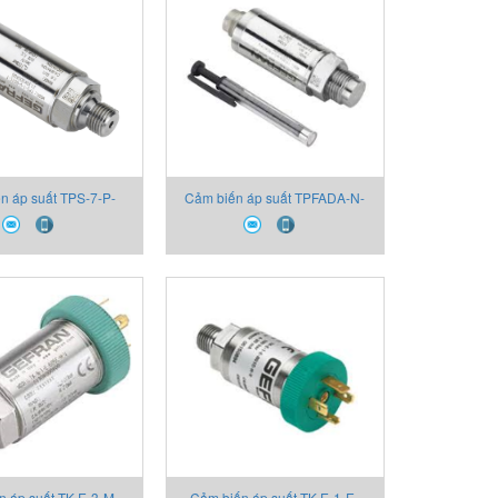
n áp suất TPS-7-P-
Cảm biến áp suất TPFADA-N-
130X000X00 Thiết bị
M-Z-B25D-H-V 2130X000X00
Gefran
Thiết bị Gefran
n áp suất TK-E-3-M-
Cảm biến áp suất TK-E-1-E-