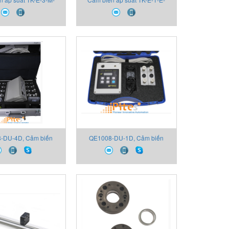
 2130X000X00 Thiết
B16D-M-V 2130X000A00 Thiết
bị Gefran
bị Gefran
-DU-4D, Cảm biến
QE1008-DU-1D, Cảm biến
-DU-4D, Thiết bị
QE1008-DU-1D, Thiết bị
ại lý Thiết bị Gefran
Gefran, Đại lý Thiết bị Gefran