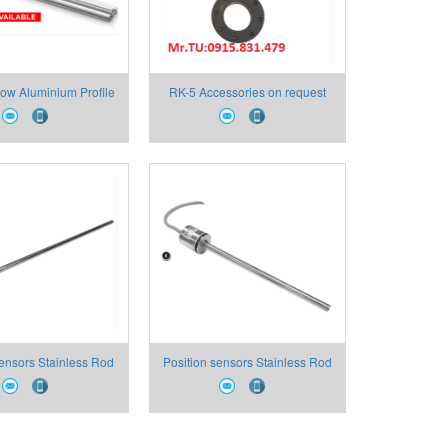
w Aluminium Profile
RK-5 Accessories on request
logue Outputs
sensors Stainless Rod
Position sensors Stainless Rod
ed Head Compact
Flanged Head Compact
n Analogue Outputs
Dimension Analogue Outputs
RK4
RK2