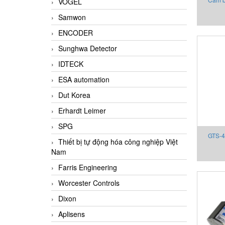
VOGEL
P15D-M
Samwon
ENCODER
Sunghwa Detector
IDTECK
ESA automation
Dut Korea
Erhardt Leimer
SPG
GTS-4
Thiết bị tự động hóa công nghiệp Việt
State R
Nam
bị Gefr
Farris Engineering
Worcester Controls
Dixon
Aplisens