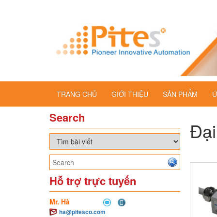
TRANG CHỦ
GIỚI THIỆU
SẢN PHẨM
Ứ
Search
Đại
Hỗ trợ trực tuyến
Mr. Hà
ha@pitesco.com