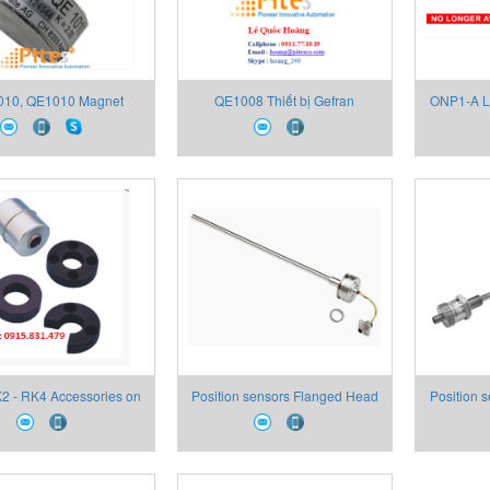
10, QE1010 Magnet
QE1008 Thiết bị Gefran
ONP1-A Lo
strain sensor, Thiết bị
Ana
, Đại lý Thiết bị Gefran
K2 - RK4 Accessories on
Position sensors Flanged Head
Position 
request
Mobile Hydraulic Analogue
Flang
Outputs RK5
Dimensio