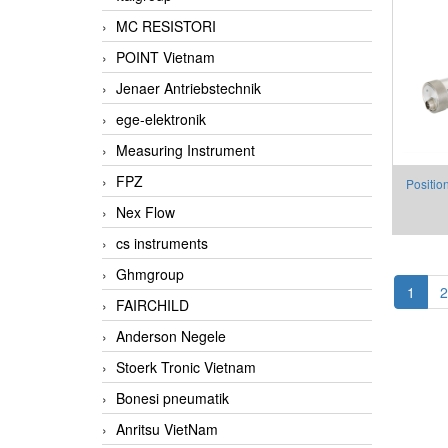
MC RESISTORI
POINT Vietnam
Jenaer Antriebstechnik
ege-elektronik
Measuring Instrument
FPZ
Positio
Nex Flow
Threat 
cs instruments
Ghmgroup
1
2
FAIRCHILD
Anderson Negele
Stoerk Tronic Vietnam
Bonesi pneumatik
Anritsu VietNam