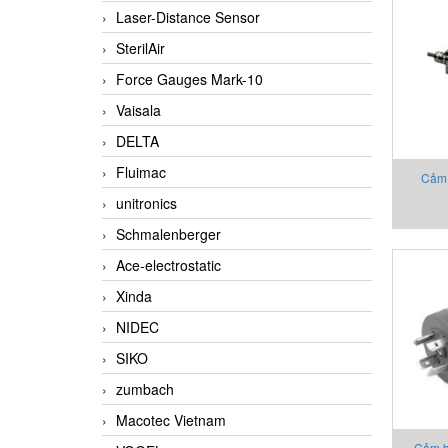
Laser-Distance Sensor
SterilAir
Force Gauges Mark-10
Vaisala
DELTA
Fluimac
Cảm 
unitronics
2130X0
Schmalenberger
Ace-electrostatic
Xinda
NIDEC
SIKO
zumbach
Macotec Vietnam
Cảm b