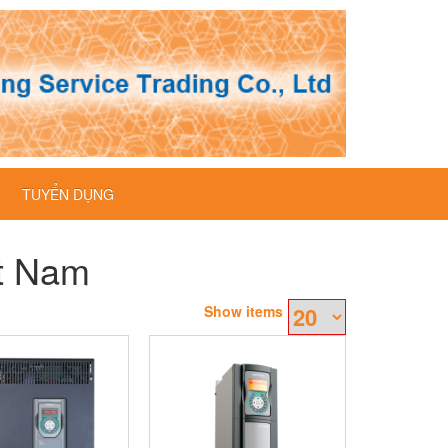
TUYỂN DỤNG
ệt Nam
Show items