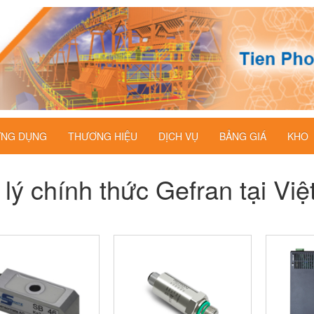
NG DỤNG
THƯƠNG HIỆU
DỊCH VỤ
BẢNG GIÁ
KHO
 lý chính thức Gefran tại Vi