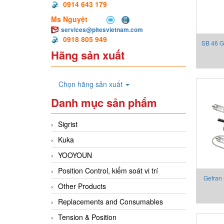
0914 643 179
Ms Nguyệt
services@pitesvietnam.com
0918 805 949
SB 46 G
Hãng sản xuất
Chọn hãng sản xuất
Danh mục sản phẩm
Sigrist
Kuka
YOOYOUN
Position Control, kiểm soát vi trí
Gefran
Other Products
2130X00
Replacements and Consumables
Tension & Position