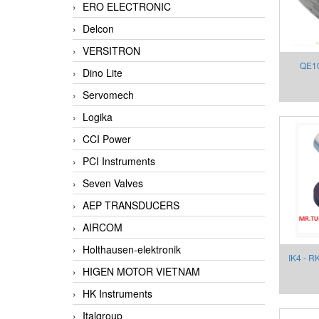
ERO ELECTRONIC
Delcon
VERSITRON
QE10
Dino Lite
mount 
Servomech
Gefran
Logika
CCI Power
PCI Instruments
Seven Valves
AEP TRANSDUCERS
AIRCOM
Holthausen-elektronik
IK4 - R
HIGEN MOTOR VIETNAM
HK Instruments
Italgroup