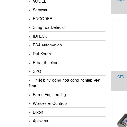
VOGEL
P15D-M
Samwon
ENCODER
Sunghwa Detector
IDTECK
ESA automation
Dut Korea
Erhardt Leimer
SPG
GTS-4
Thiết bị tự động hóa công nghiệp Việt
State R
Nam
bị Gefr
Farris Engineering
Worcester Controls
Dixon
Aplisens