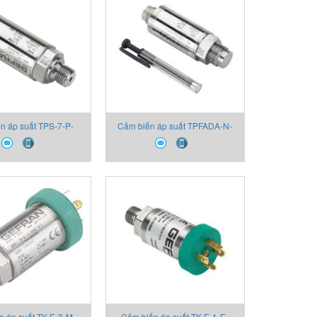
n áp suất TPS-7-P-
Cảm biến áp suất TPFADA-N-
130X000X00 Thiết bị
M-Z-B25D-H-V 2130X000X00
Gefran
Thiết bị Gefran
n áp suất TK-E-3-M-
Cảm biến áp suất TK-E-1-E-