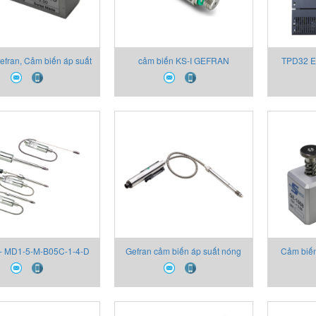
efran, Cảm biến áp suất
cảm biến KS-I GEFRAN
TPD32 E
Gefran
đổi k
 - MD1-5-M-B05C-1-4-D
Gefran cảm biến áp suất nóng
Cảm biến
4X00 cảm biến áp suất
chảy - Melt sensor Gefran
Gefran