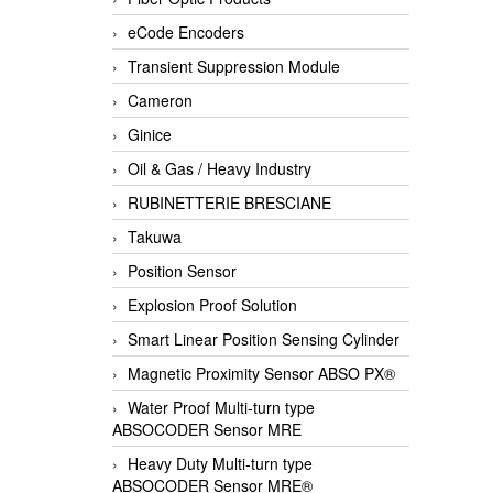
eCode Encoders
Transient Suppression Module
Cameron
Ginice
Oil & Gas / Heavy Industry
RUBINETTERIE BRESCIANE
Takuwa
Position Sensor
Explosion Proof Solution
Smart Linear Position Sensing Cylinder
Magnetic Proximity Sensor ABSO PX®
Water Proof Multi-turn type
ABSOCODER Sensor MRE
Heavy Duty Multi-turn type
ABSOCODER Sensor MRE®