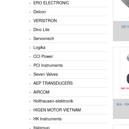
ERO ELECTRONIC
Delcon
VERSITRON
QE10
Dino Lite
mount 
Servomech
Gefran
Logika
CCI Power
PCI Instruments
Seven Valves
AEP TRANSDUCERS
AIRCOM
Holthausen-elektronik
IK4 - R
HIGEN MOTOR VIETNAM
HK Instruments
Italgroup