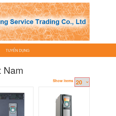
TUYỂN DỤNG
ệt Nam
Show items