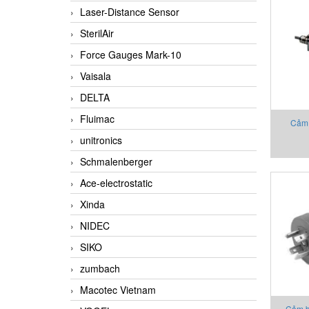
Laser-Distance Sensor
SterilAir
Force Gauges Mark-10
Vaisala
DELTA
Fluimac
Cảm 
unitronics
2130X0
Schmalenberger
Ace-electrostatic
Xinda
NIDEC
SIKO
zumbach
Macotec Vietnam
Cảm b