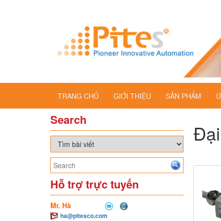
TRANG CHỦ
GIỚI THIỆU
SẢN PHẨM
Ứ
Search
Đại
Hỗ trợ trực tuyến
Mr. Hà
ha@pitesco.com