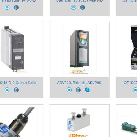
-V 2130X000X00 Thiết
B06U-M-V 2130X000X00 Thiết
B16U-M-V
bị Gefran
bị Gefran
0/48-D-0 Gefran Solid
ADV200, Biến tần ADV200,
QE1008
elays, GTS Series Thiết
Thiết bị Gefran, Đại lý Thiết bị
QE1008
an,Đại lý Thiết bị Gefran
Gefran
Gefran, Đ