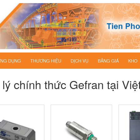
NG DỤNG
THƯƠNG HIỆU
DỊCH VỤ
BẢNG GIÁ
KHO
 lý chính thức Gefran tại Vi