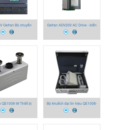
V Gefran Bộ chuyển
Gefran ADV200 AC Drive - biến
ỹ thuật số Gefran
tần hãng Gefran
 QE1008-W Thiết bị
Bộ khuếch đại tín hiệu QE1008-
Gefran
DU-4D Thiết bị Gefran