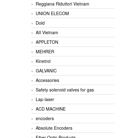
Reggiana Riduttori Vietnam
UNION ELECOM
Dold
AII Vietnam
APPLETON
MEHRER
Kinetrol
GALVANIC
Accessories
Safety solenoid valves for gas
Lap-laser
ACD MACHINE
encoders
Absolute Encoders
Fiber Optic Products