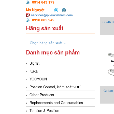
0914 643 179
Ms Nguyệt
services@pitesvietnam.com
0918 805 949
SB 46 G
Hãng sản xuất
Chọn hãng sản xuất
Danh mục sản phẩm
Sigrist
Kuka
YOOYOUN
Position Control, kiểm soát vi trí
Gefran
Other Products
2130X00
Replacements and Consumables
Tension & Position