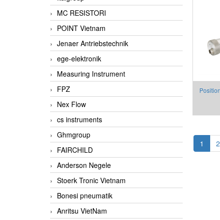
MC RESISTORI
POINT Vietnam
Jenaer Antriebstechnik
ege-elektronik
Measuring Instrument
FPZ
Positio
Nex Flow
Threat 
cs instruments
Ghmgroup
1
2
FAIRCHILD
Anderson Negele
Stoerk Tronic Vietnam
Bonesi pneumatik
Anritsu VietNam