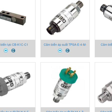
biến lực CB-K1C-C1
Cảm biến áp suất TPSA-E-4-M-
Cảm biế
00X00 Thiết bị Gefran
B01C-T-V 2130X000X00 Thiết
B01M-T 2
bị Gefran
iến áp suất TK-N-6-E-
Cảm biến áp suất TK-M-1-Z-
Cảm biế