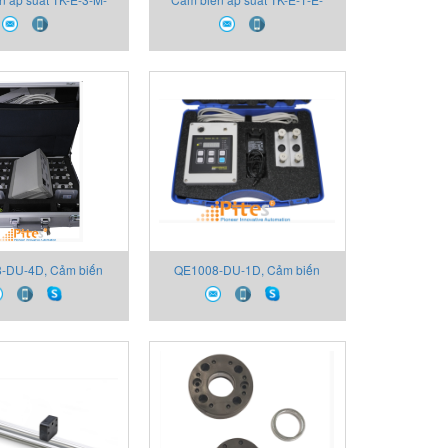
 2130X000X00 Thiết
B16D-M-V 2130X000A00 Thiết
bị Gefran
bị Gefran
-DU-4D, Cảm biến
QE1008-DU-1D, Cảm biến
-DU-4D, Thiết bị
QE1008-DU-1D, Thiết bị
ại lý Thiết bị Gefran
Gefran, Đại lý Thiết bị Gefran