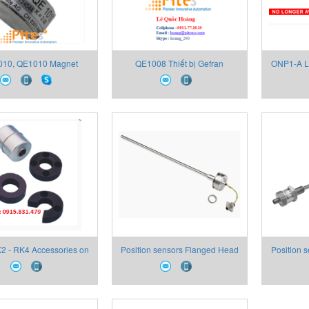
10, QE1010 Magnet
QE1008 Thiết bị Gefran
ONP1-A Lo
strain sensor, Thiết bị
Ana
, Đại lý Thiết bị Gefran
K2 - RK4 Accessories on
Position sensors Flanged Head
Position 
request
Mobile Hydraulic Analogue
Flang
Outputs RK5
Dimensio