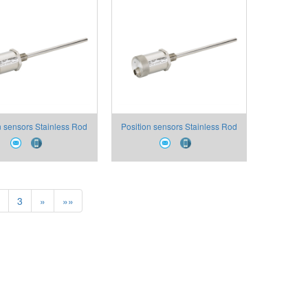
n sensors Stainless Rod
Position sensors Stainless Rod
Flange Can Open Digital
Threat Flange Can Open Digital
Output- IK4-P
Output- IK4-C
3
»
»»