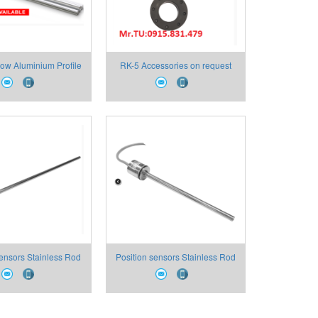
w Aluminium Profile
RK-5 Accessories on request
logue Outputs
sensors Stainless Rod
Position sensors Stainless Rod
ed Head Compact
Flanged Head Compact
n Analogue Outputs
Dimension Analogue Outputs
RK4
RK2