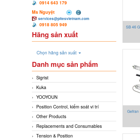
0914 643 179
Ms Nguyệt
services@pitesvietnam.com
0918 805 949
SB 46 G
Hãng sản xuất
Chọn hãng sản xuất
Danh mục sản phẩm
Sigrist
Kuka
YOOYOUN
Position Control, kiểm soát vi trí
Gefran
Other Products
2130X00
Replacements and Consumables
Tension & Position