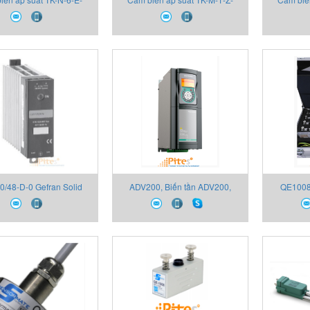
-V 2130X000X00 Thiết
B06U-M-V 2130X000X00 Thiết
B16U-M-V
bị Gefran
bị Gefran
0/48-D-0 Gefran Solid
ADV200, Biến tần ADV200,
QE1008
elays, GTS Series Thiết
Thiết bị Gefran, Đại lý Thiết bị
QE1008
an,Đại lý Thiết bị Gefran
Gefran
Gefran, Đ