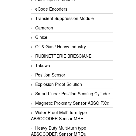
eCode Encoders
Transient Suppression Module
Cameron
Ginice
Oil & Gas / Heavy Industry
RUBINETTERIE BRESCIANE
Takuwa
Position Sensor
Explosion Proof Solution
Smart Linear Position Sensing Cylinder
Magnetic Proximity Sensor ABSO PX®
Water Proof Multi-turn type
ABSOCODER Sensor MRE
Heavy Duty Multi-turn type
ABSOCODER Sensor MRE®