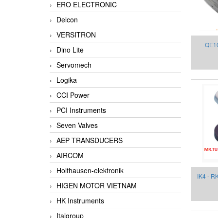
ERO ELECTRONIC
Delcon
VERSITRON
QE10
Dino Lite
mount 
Servomech
Gefran
Logika
CCI Power
PCI Instruments
Seven Valves
AEP TRANSDUCERS
AIRCOM
Holthausen-elektronik
IK4 - R
HIGEN MOTOR VIETNAM
HK Instruments
Italgroup