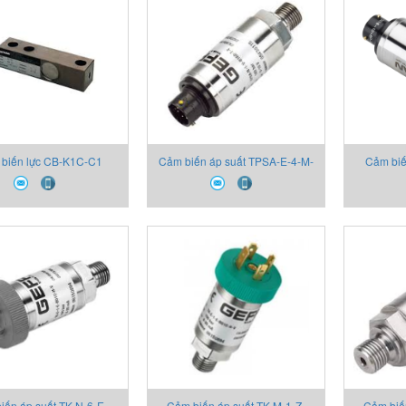
biến lực CB-K1C-C1
Cảm biến áp suất TPSA-E-4-M-
Cảm biế
00X00 Thiết bị Gefran
B01C-T-V 2130X000X00 Thiết
B01M-T 2
bị Gefran
iến áp suất TK-N-6-E-
Cảm biến áp suất TK-M-1-Z-
Cảm biế