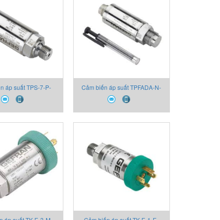
n áp suất TPS-7-P-
Cảm biến áp suất TPFADA-N-
130X000X00 Thiết bị
M-Z-B25D-H-V 2130X000X00
Gefran
Thiết bị Gefran
n áp suất TK-E-3-M-
Cảm biến áp suất TK-E-1-E-