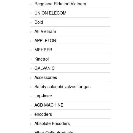
Reggiana Riduttori Vietnam
UNION ELECOM
Dold
AII Vietnam
APPLETON
MEHRER
Kinetrol
GALVANIC
Accessories
Safety solenoid valves for gas
Lap-laser
ACD MACHINE
encoders
Absolute Encoders
Fiber Optic Products