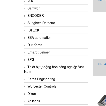
VOGEL
P15D-M
Samwon
ENCODER
Sunghwa Detector
IDTECK
ESA automation
Dut Korea
Erhardt Leimer
SPG
GTS-4
Thiết bị tự động hóa công nghiệp Việt
State R
Nam
bị Gefr
Farris Engineering
Worcester Controls
Dixon
Aplisens