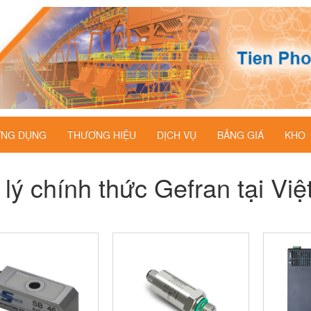
NG DỤNG
THƯƠNG HIỆU
DỊCH VỤ
BẢNG GIÁ
KHO
 lý chính thức Gefran tại Vi