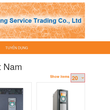
TUYỂN DỤNG
ệt Nam
Show items