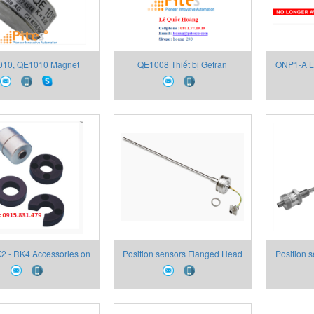
10, QE1010 Magnet
QE1008 Thiết bị Gefran
ONP1-A Lo
strain sensor, Thiết bị
Ana
, Đại lý Thiết bị Gefran
K2 - RK4 Accessories on
Position sensors Flanged Head
Position 
request
Mobile Hydraulic Analogue
Flang
Outputs RK5
Dimensio