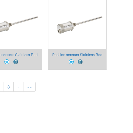
n sensors Stainless Rod
Position sensors Stainless Rod
Flange Can Open Digital
Threat Flange Can Open Digital
Output- IK4-P
Output- IK4-C
3
»
»»