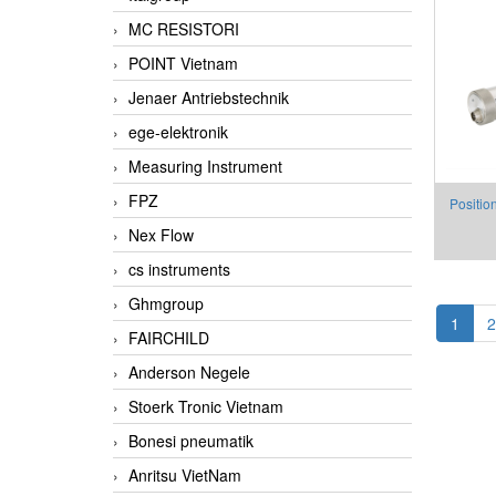
MC RESISTORI
POINT Vietnam
Jenaer Antriebstechnik
ege-elektronik
Measuring Instrument
FPZ
Positio
Nex Flow
Threat 
cs instruments
Ghmgroup
1
2
FAIRCHILD
Anderson Negele
Stoerk Tronic Vietnam
Bonesi pneumatik
Anritsu VietNam