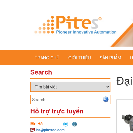
TRANG CHỦ
GIỚI THIỆU
SẢN PHẨM
Ứ
Search
Đại
Hỗ trợ trực tuyến
Mr. Hà
ha@pitesco.com