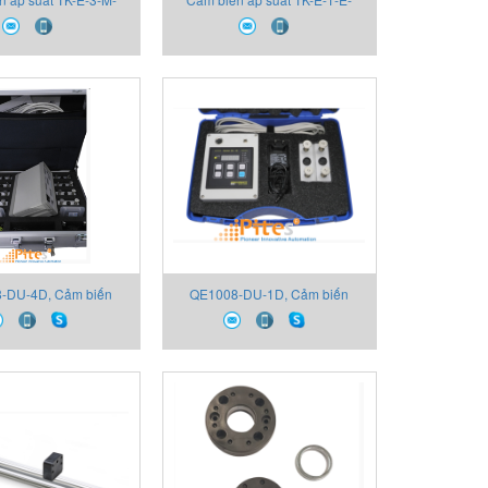
 2130X000X00 Thiết
B16D-M-V 2130X000A00 Thiết
bị Gefran
bị Gefran
-DU-4D, Cảm biến
QE1008-DU-1D, Cảm biến
-DU-4D, Thiết bị
QE1008-DU-1D, Thiết bị
ại lý Thiết bị Gefran
Gefran, Đại lý Thiết bị Gefran