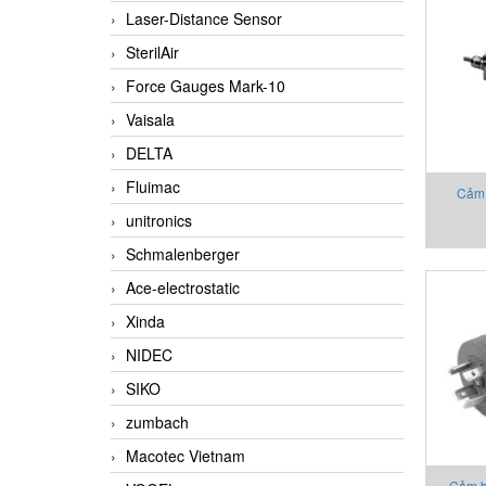
Laser-Distance Sensor
SterilAir
Force Gauges Mark-10
Vaisala
DELTA
Fluimac
Cảm 
unitronics
2130X0
Schmalenberger
Ace-electrostatic
Xinda
NIDEC
SIKO
zumbach
Macotec Vietnam
Cảm b