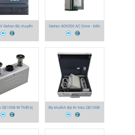
V Gefran Bộ chuyển
Gefran ADV200 AC Drive - biến
ỹ thuật số Gefran
tần hãng Gefran
 QE1008-W Thiết bị
Bộ khuếch đại tín hiệu QE1008-
Gefran
DU-4D Thiết bị Gefran