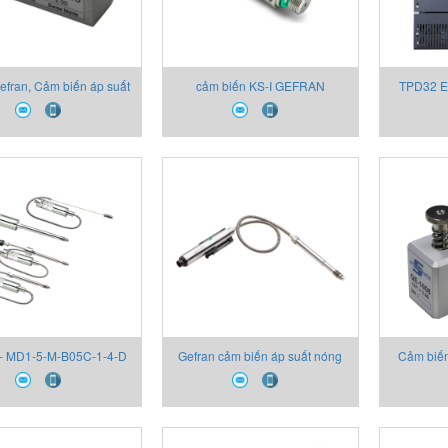
efran, Cảm biến áp suất
cảm biến KS-I GEFRAN
TPD32 E
Gefran
đổi k
 - MD1-5-M-B05C-1-4-D
Gefran cảm biến áp suất nóng
Cảm biến
4X00 cảm biến áp suất
chảy - Melt sensor Gefran
Gefran